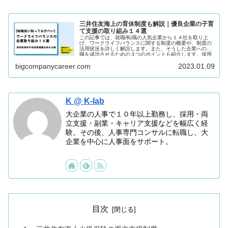
三井住友海上の育休制度も解説｜優良企業の子育
て支援の取り組み１４選
この記事では、就職/転職の人気企業から１４社を取り上
げ、ワークライフバランスに関する制度の概要や、制度の
活用状況を詳しく解説します。また、そうした企業への転
職を成功させるための３つのポイントも紹介します。採用
HPに載っていない情報も満載ですので是非最後までご覧く
bigcompanycareer.com
2023.01.09
ださい。
K @ K-lab
大企業の人事で１０年以上勤務し、採用・両
立支援・副業・キャリア支援などを幅広く経
験。その後、人事専門コンサルに転職し、大
企業を中心に人事面をサポート。
目次