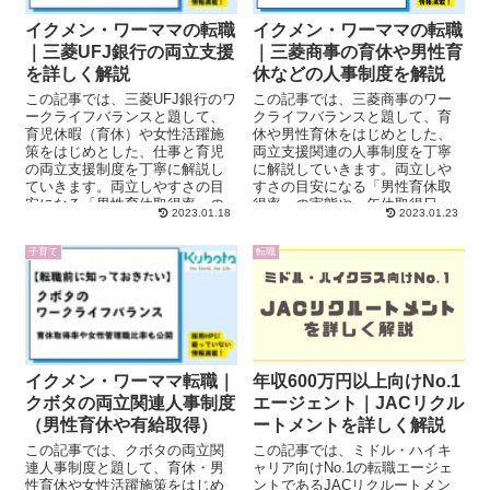
イクメン・ワーママの転職
イクメン・ワーママの転職
｜三菱UFJ銀行の両立支援
｜三菱商事の育休や男性育
を詳しく解説
休などの人事制度を解説
この記事では、三菱UFJ銀行のワ
この記事では、三菱商事のワー
ークライフバランスと題して、
クライフバランスと題して、育
育児休暇（育休）や女性活躍施
休や男性育休をはじめとした、
策をはじめとした、仕事と育児
両立支援関連の人事制度を丁寧
の両立支援制度を丁寧に解説し
に解説していきます。両立しや
ていきます。両立しやすさの目
すさの目安になる「男性育休取
安になる「男性育休取得率」の
得率」の実態や、年休取得日
2023.01.18
2023.01.23
実態や、有給取得日数・女性管
数・女性管理職数なども具体的
理職数なども具体的な数値で紹
な数値で紹介してきます。
子育て
転職
介してきます。
イクメン・ワーママ転職｜
年収600万円以上向けNo.1
クボタの両立関連人事制度
エージェント｜JACリクル
（男性育休や有給取得）
ートメントを詳しく解説
この記事では、クボタの両立関
この記事では、ミドル・ハイキ
連人事制度と題して、育休・男
ャリア向けNo.1の転職エージェ
性育休や女性活躍施策をはじめ
ントであるJACリクルートメン