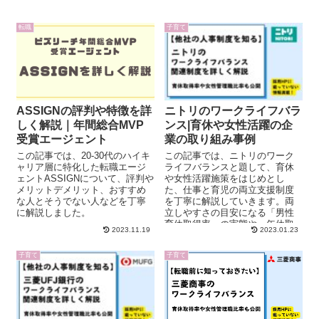
転職
子育て
ASSIGNの評判や特徴を詳
ニトリのワークライフバラ
しく解説｜年間総合MVP
ンス|育休や女性活躍の企
受賞エージェント
業の取り組み事例
この記事では、20-30代のハイキ
この記事では、ニトリのワーク
ャリア層に特化した転職エージ
ライフバランスと題して、育休
ェントASSIGNについて、評判や
や女性活躍施策をはじめとし
メリットデメリット、おすすめ
た、仕事と育児の両立支援制度
な人とそうでない人などを丁寧
を丁寧に解説していきます。両
に解説しました。
立しやすさの目安になる「男性
育休取得率」の実態や、年休取
2023.11.19
2023.01.23
得日数・女性管理職数なども具
体的な数値で紹介してきます。
子育て
子育て