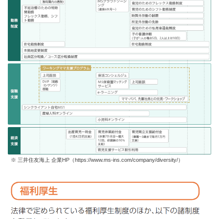
※ 三井住友海上 企業HP（https://www.ms-ins.com/company/diversity/）