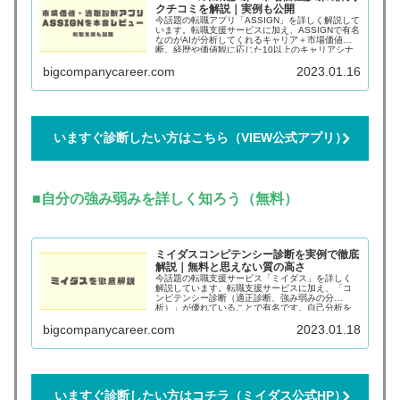
クチコミを解説｜実例も公開
今話題の転職アプリ「ASSIGN」を詳しく解説して
います。転職支援サービスに加え、ASSIGNで有名
なのがAIが分析してくれるキャリア＋市場価値診
断。経歴や価値観に応じた10以上のキャリアシナ
リオと想定年収を提案してくれる、他にはない転
bigcompanycareer.com
2023.01.16
職支援サービスです。
いますぐ診断したい方はこちら（VIEW公式アプリ）
■自分の強み弱みを詳しく知ろう（無料）
ミイダスコンピテンシー診断を実例で徹底
解説｜無料と思えない質の高さ
今話題の転職支援サービス「ミイダス」を詳しく
解説しています。転職支援サービスに加え、「コ
ンピテンシー診断（適正診断、強み弱みの分
析）」が優れていることで有名です。自己分析を
深めたい方や、転職後のミスマッチを減らしたい
bigcompanycareer.com
2023.01.18
方にぴったりのサービスです。
いますぐ診断したい方はコチラ（ミイダス公式HP）